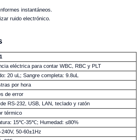
informes instantáneos.
ar ruido electrónico.
s
1
ncia eléctrica para contar WBC, RBC y PLT
do: 20 uL; Sangre completa: 9.8uL
tras por hora
s de error
z de RS-232, USB, LAN, teclado y ratón
r térmico
atura: 15℃-35℃; Humedad: ≤80%
0-240V, 50-60±1Hz