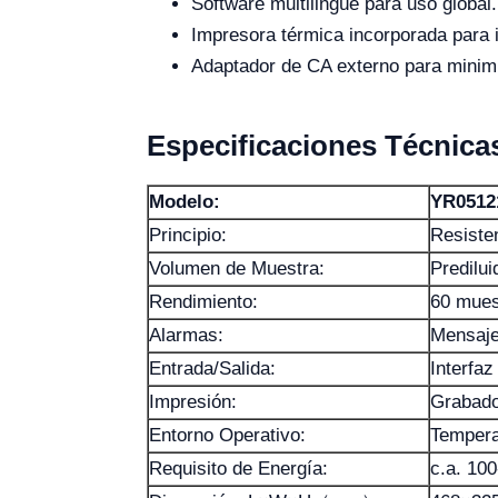
Software multilingüe para uso global.
Impresora térmica incorporada para 
Adaptador de CA externo para minimiz
Especificaciones Técnica
Modelo:
YR0512
Principio:
Resiste
Volumen de Muestra:
Predilui
Rendimiento:
60 mues
Alarmas:
Mensaje
Entrada/Salida:
Interfa
Impresión:
Grabado
Entorno Operativo:
Temper
Requisito de Energía:
c.a. 10