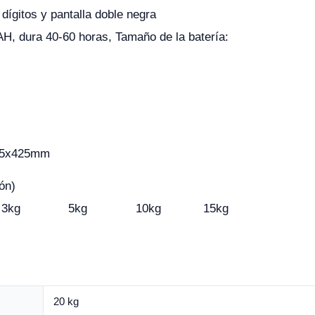
 dígitos y pantalla doble negra
AH, dura 40-60 horas, Tamaño de la batería:
65x425mm
ón)
3kg
5kg
10kg
15kg
20 kg