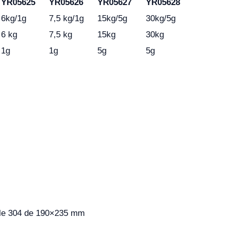
YR05625
YR05626
YR05627
YR05628
6kg/1g
7,5 kg/1g
15kg/5g
30kg/5g
6 kg
7,5 kg
15kg
30kg
1g
1g
5g
5g
ble 304 de 190×235 mm