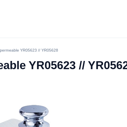
mpermeable YR05623 // YR05628
able YR05623 // YR056