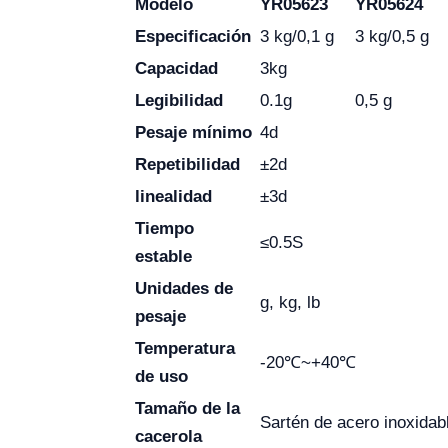
Modelo
YR05623
YR05624
Especificación
3 kg/0,1 g
3 kg/0,5 g
Capacidad
3kg
Legibilidad
0.1g
0,5 g
Pesaje mínimo
4d
Repetibilidad
±2d
linealidad
±3d
Tiempo
≤0.5S
estable
Unidades de
g, kg, lb
pesaje
Temperatura
-20℃~+40℃
de uso
Tamaño de la
Sartén de acero inoxida
cacerola