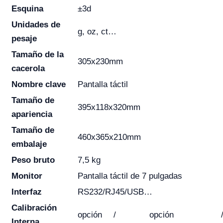
Esquina
±3d
Unidades de
g, oz, ct…
pesaje
Tamaño de la
305x230mm
cacerola
Nombre clave
Pantalla táctil
Tamaño de
395x118x320mm
apariencia
Tamaño de
460x365x210mm
embalaje
Peso bruto
7,5 kg
Monitor
Pantalla táctil de 7 pulgadas
Interfaz
RS232/RJ45/USB…
Calibración
opción
/
opción
Interna