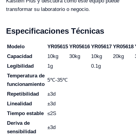
Kalstein Plus y descubra cómo este equipo puede
transformar su laboratorio o negocio.
Especificaciones Técnicas
Modelo
YR05615
YR05616
YR05617
YR05618
Capacidad
10kg
30kg
10kg
20kg
Legibilidad
1g
0.1g
Temperatura de
5℃-35℃
funcionamiento
Repetibilidad
±3d
Linealidad
±3d
Tiempo estable
≤2S
Deriva de
±3d
sensibilidad