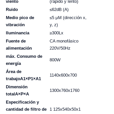
viento
(rápido y lento)
Ruido
≤62dB (A)
Medio pico de
≤5 μM (dirección x,
vibración
y, z)
Iluminancia
≥300Lx
Fuente de
CA monofásico
alimentación
220V/50Hz
máx.
Consumo
de
800W
energía
Área de
1140x600x700
trabajo
A1×P1×A1
Dimensión
1300x760x1760
total
A×P×A
Especificación y
cantidad de filtro de
1 125x540x50x1