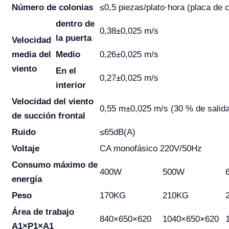
Número de colonias
≤0,5 piezas/plato·hora (placa de
dentro de
0,38±0,025 m/s
la puerta
Velocidad
media del
Medio
0,26±0,025 m/s
viento
En el
0,27±0,025 m/s
interior
Velocidad del viento
0,55 m±0,025 m/s (30 % de salid
de succión frontal
Ruido
≤65dB(A)
Voltaje
CA monofásico 220V/50Hz
Consumo máximo de
400W
500W
energía
Peso
170KG
210KG
Área de trabajo
840×650×620
1040×650×620
A1×P1×A1