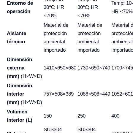
Entorno de
Temp: 10
30℃; HR
30℃; HR
operación
HR <70%
<70%
<70%
Material de
Material de
Material 
Aislante
protección
protección
protecció
térmico
ambiental
ambiental
ambiental
importado
importado
importad
Dimensión
externa
1410×650×680
1730×650×740
1700×74
(mm)
(H×W×D)
Dimensión
interior
757×508×389
1088×508×449
1052×60
(mm)
(H×W×D)
Volumen
150
250
400
interior (L)
SUS304
SUS304