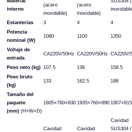
Material
SUS304 (
(acero
(acero
interno
inoxidabl
inoxidable)
inoxidable)
Estanterías
3
4
4
Potencia
1080
1100
1350
nominal (W)
Voltaje de
CA220V/50Hz
CA220V/50Hz
CA220V/
entrada
Peso neto (kg)
107.5
136
158.5
Peso bruto
133
162.5
188
(kg)
Tamaño del
paquete
1605×760×830
1935×760×890
1907×81
(mm)
(H×W×D)
Cavidad
Cavidad
Cavidad
SUS304 /