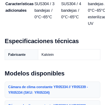
Características
SUS304 / 3
SUS304 / 4
bandejas 
adicionales
bandejas /
bandejas /
0°C~65°C
0°C~65°C
0°C~65°C
esteriliza
UV
Especificaciones técnicas
Fabricante
Kalstein
Modelos disponibles
Cámara de clima constante YR05334 // YR05339 -
YR05334 (SKU: YR05334)