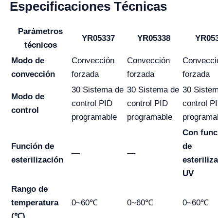
Especificaciones Técnicas
Parámetros
YR05337
YR05338
YR05
técnicos
Modo de
Convección
Convección
Convecci
convección
forzada
forzada
forzada
30 Sistema de
30 Sistema de
30 Siste
Modo de
control PID
control PID
control P
control
programable
programable
programa
Con func
Función de
de
—
—
esterilización
esteriliz
UV
Rango de
temperatura
0~60℃
0~60℃
0~60℃
(℃)