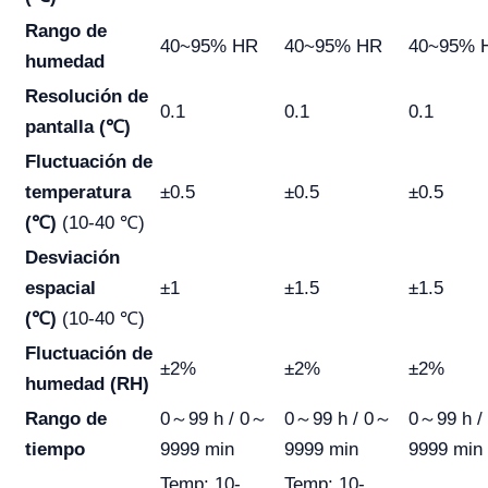
Rango de
40~95% HR
40~95% HR
40~95% 
humedad
Resolución de
0.1
0.1
0.1
pantalla (℃)
Fluctuación de
temperatura
±0.5
±0.5
±0.5
(℃)
(10-40 ℃)
Desviación
espacial
±1
±1.5
±1.5
(℃)
(10-40 ℃)
Fluctuación de
±2%
±2%
±2%
humedad (RH)
Rango de
0～99 h / 0～
0～99 h / 0～
0～99 h /
tiempo
9999 min
9999 min
9999 min
Temp: 10-
Temp: 10-