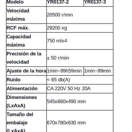
Modelo
YR0137-2
YR0137-3
Velocidad
20500 r/min
máxima
RCF máx.
29200 xg
Capacidad
750 mlx4
máxima
Precisión de la
± 50 r/min
velocidad
Ajuste de la hora
1min~99h59min
1min~99min
Ruido
< 65 db(A)
Alimentación
CA 220V 50 Hz 20A
Dimensiones
545x660x490 mm
(LxAxA)
Tamaño del
embalaje
670x780x630 mm
(LxAxA)