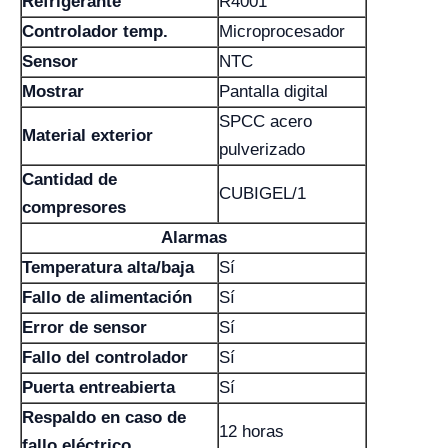
Refrigerante
R4001
Controlador temp.
Microprocesador
Sensor
NTC
Mostrar
Pantalla digital
SPCC acero
Material exterior
pulverizado
Cantidad de
CUBIGEL/1
compresores
Alarmas
Temperatura alta/baja
Sí
Fallo de alimentación
Sí
Error de sensor
Sí
Fallo del controlador
Sí
Puerta entreabierta
Sí
Respaldo en caso de
12 horas
fallo eléctrico