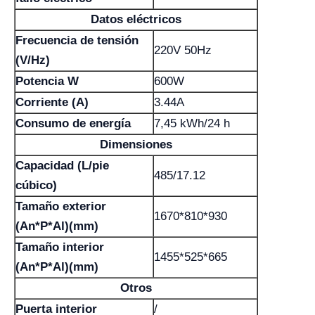
Datos eléctricos
Frecuencia de tensión
220V 50Hz
(V/Hz)
Potencia W
600W
Corriente (A)
3.44A
Consumo de energía
7,45 kWh/24 h
Dimensiones
Capacidad (L/pie
485/17.12
cúbico)
Tamaño exterior
1670*810*930
(An*P*Al)(mm)
Tamaño interior
1455*525*665
(An*P*Al)(mm)
Otros
Puerta interior
/