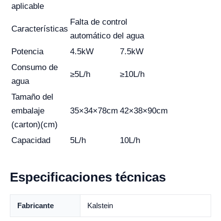
aplicable
Falta de control
Características
automático del agua
Potencia
4.5kW
7.5kW
Consumo de
≥5L/h
≥10L/h
agua
Tamaño del
embalaje
35×34×78cm
42×38×90cm
(carton)(cm)
Capacidad
5L/h
10L/h
Especificaciones técnicas
Fabricante
Kalstein