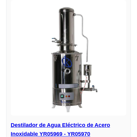
Destilador de Agua Eléctrico de Acero
Inoxidable YR05969 - YR05970