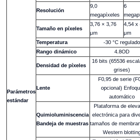
9,0
6
Resolución
megapíxeles
megapí
3,76 × 3,76
4,54 x
Tamaño en píxeles
μm
μm
Temperatura
-30 °C regulado
Rango dinámico
4.8OD
16 bits (65536 escal
Densidad de píxeles
grises)
F0,95 de serie (F
Lente
opcional) Enfoq
Parámetros
automático
estándar
Plataforma de elev
Quimioluminiscencia
electrónica para div
Bandeja de muestras
tamaños de membran
Western blottin