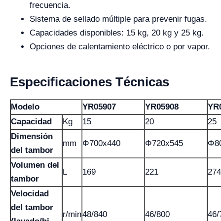
frecuencia.
Sistema de sellado múltiple para prevenir fugas.
Capacidades disponibles: 15 kg, 20 kg y 25 kg.
Opciones de calentamiento eléctrico o por vapor.
Especificaciones Técnicas
Modelo
YR05907
YR05908
YR
Capacidad
Kg
15
20
25
Dimensión
mm
Φ700x440
Φ720x545
Φ8
del tambor
Volumen del
L
169
221
274
tambor
Velocidad
del tambor
r/min
48/840
46/800
46/