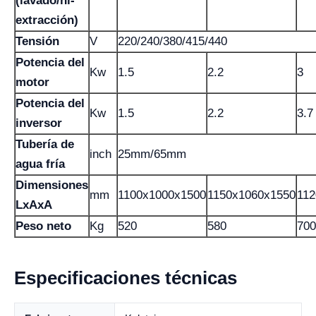
(lavado/hi-
extracción)
Tensión
V
220/240/380/415/440
Potencia del
Kw
1.5
2.2
3
motor
Potencia del
Kw
1.5
2.2
3.7
inversor
Tubería de
inch
25mm/65mm
agua fría
Dimensiones
mm
1100x1000x1500
1150x1060x1550
112
LxAxA
Peso neto
Kg
520
580
700
Especificaciones técnicas