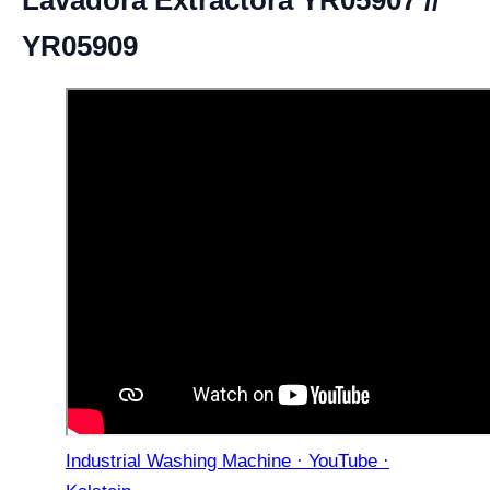
Lavadora Extractora YR05907 //
YR05909
Industrial Washing Machine · YouTube ·