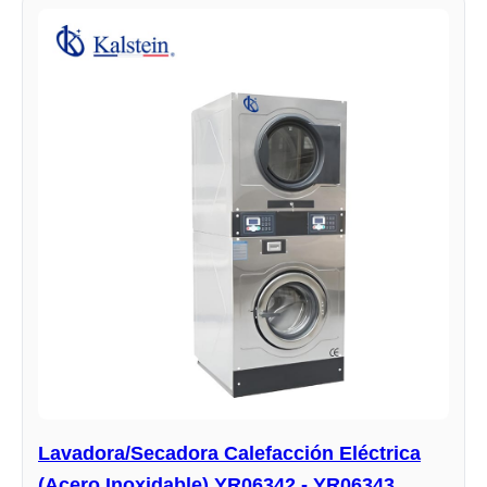
Lavadora/Secadora Calefacción Eléctrica
(Acero Inoxidable) YR06342 - YR06343