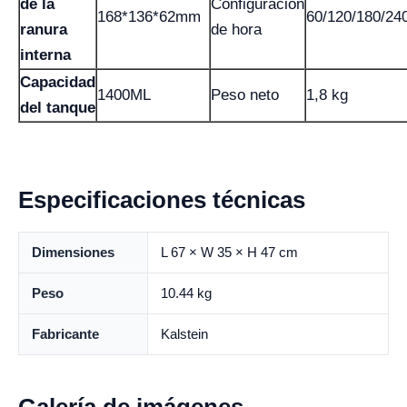
de la
Configuracion
168*136*62mm
60/120/180/24
ranura
de hora
interna
Capacidad
1400ML
Peso neto
1,8 kg
del tanque
Especificaciones técnicas
Dimensiones
L 67 × W 35 × H 47 cm
Peso
10.44 kg
Fabricante
Kalstein