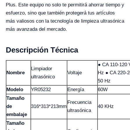
Plus. Este equipo no solo te permitirá ahorrar tiempo y
esfuerzo, sino que también protegerá tus artículos
más valiosos con la tecnología de limpieza ultrasónica
más avanzada del mercado.
Descripción Técnica
● CA 110-120 
Limpiador
Nombre
Voltaje
Hz ● CA 220-2
ultrasónico
50 Hz
Modelo
YR05232
Energía
60W
Tamaño
Frecuencia
de
316*313*213mm
40 KHz
ultrasónica
embalaje
Tamaño