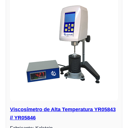
Viscosímetro de Alta Temperatura YR05843
// YR05846