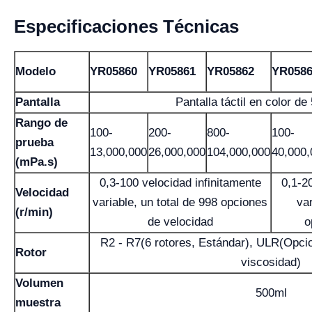
Especificaciones Técnicas
Modelo
YR05860
YR05861
YR05862
YR058
Pantalla
Pantalla táctil en color de
Rango de
100-
200-
800-
100-
prueba
13,000,000
26,000,000
104,000,000
40,000,
(mPa.s)
0,3-100 velocidad infinitamente
0,1-2
Velocidad
variable, un total de 998 opciones
var
(r/min)
de velocidad
o
R2 - R7(6 rotores, Estándar), ULR(Opcio
Rotor
viscosidad)
Volumen
500ml
muestra