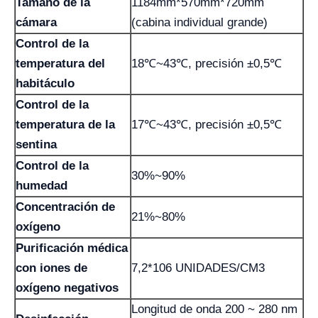
Tamaño de la
1184mm*570mm*720mm
cámara
(cabina individual grande)
Control de la
temperatura del
18℃~43℃, precisión ±0,5℃
habitáculo
Control de la
temperatura de la
17℃~43℃, precisión ±0,5℃
sentina
Control de la
30%~90%
humedad
Concentración de
21%~80%
oxígeno
Purificación médica
con iones de
7,2*106 UNIDADES/CM3
oxígeno negativos
Longitud de onda 200 ~ 280 nm