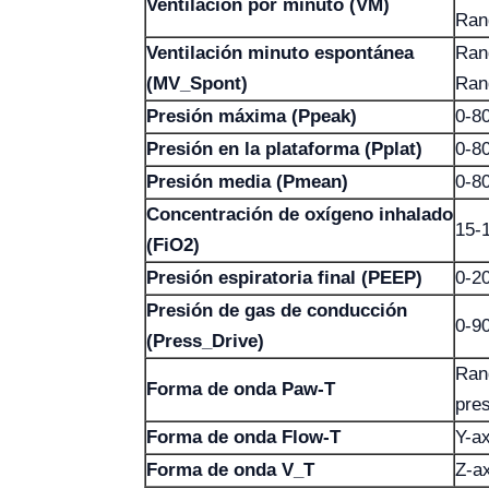
Ventilación por minuto (VM)
Ran
Ventilación minuto espontánea
Ran
(MV_Spont)
Ran
Presión máxima (Ppeak)
0-8
Presión en la plataforma (Pplat)
0-8
Presión media (Pmean)
0-8
Concentración de oxígeno inhalado
15-
(FiO2)
Presión espiratoria final (PEEP)
0-2
Presión de gas de conducción
0-9
(Press_Drive)
Ran
Forma de onda Paw-T
pre
Forma de onda Flow-T
Y-a
Forma de onda V_T
Z-a