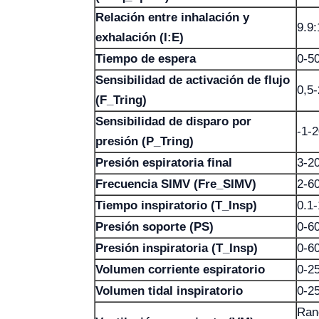
Relación entre inhalación y
9.9:
exhalación (I:E)
Tiempo de espera
0-5
Sensibilidad de activación de flujo
0,5
(F_Tring)
Sensibilidad de disparo por
-1-
presión (P_Tring)
Presión espiratoria final
3-2
Frecuencia SIMV (Fre_SIMV)
2-6
Tiempo inspiratorio (T_Insp)
0.1
Presión soporte (PS)
0-6
Presión inspiratoria (T_Insp)
0-6
Volumen corriente espiratorio
0-2
Volumen tidal inspiratorio
0-2
Ran