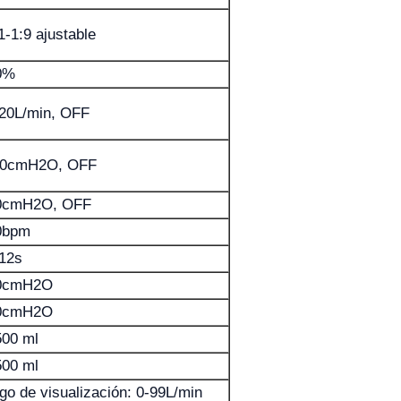
1-1:9 ajustable
0%
-20L/min, OFF
20cmH2O, OFF
0cmH2O, OFF
0bpm
-12s
0cmH2O
0cmH2O
500 ml
500 ml
go de visualización: 0-99L/min