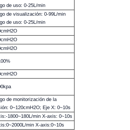
go de uso: 0-25L/min
go de visualización: 0-99L/min
go de uso: 0-25L/min
0cmH2O
0cmH2O
0cmH2O
100%
0cmH2O
00kpa
go de monitorización de la
sión: 0~120cmH2O; Eje X: 0~10s
xis:-1800~180L/min X-axis: 0~10s
xis:0~2000L/min X-axis:0~10s