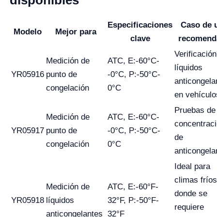
Especificaciones
Caso de 
Modelo
Mejor para
clave
recomend
Verificación
Medición de
ATC, E:-60°C-
líquidos
YR05916
punto de
-0°C, P:-50°C-
anticongela
congelación
0°C
en vehículo
Pruebas de
Medición de
ATC, E:-60°C-
concentrac
YR05917
punto de
-0°C, P:-50°C-
de
congelación
0°C
anticongela
Ideal para
climas fríos
Medición de
ATC, E:-60°F-
donde se
YR05918
líquidos
32°F, P:-50°F-
requiere
anticongelantes
32°F