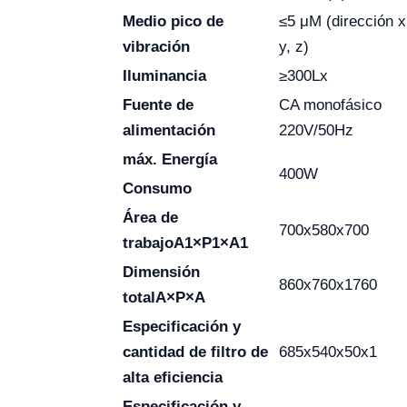
Medio pico de
≤5 μM (dirección x
vibración
y, z)
Iluminancia
≥300Lx
Fuente de
CA monofásico
alimentación
220V/50Hz
máx. Energía
400W
Consumo
Área de
700x580x700
trabajo
A1×P1×A1
Dimensión
860x760x1760
total
A×P×A
Especificación y
cantidad de filtro de
685x540x50x1
alta eficiencia
Especificación y