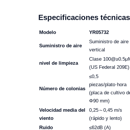
Especificaciones técnicas
Modelo
YR05732
Suministro de aire
Suministro de aire
vertical
Clase 100@≥0.5μ
nivel de limpieza
(US Federal 209E)
≤0,5
piezas/plato·hora
Número de colonias
(placa de cultivo d
Φ90 mm)
Velocidad media del
0,25～0,45 m/s
viento
(rápido y lento)
Ruido
≤62dB (A)