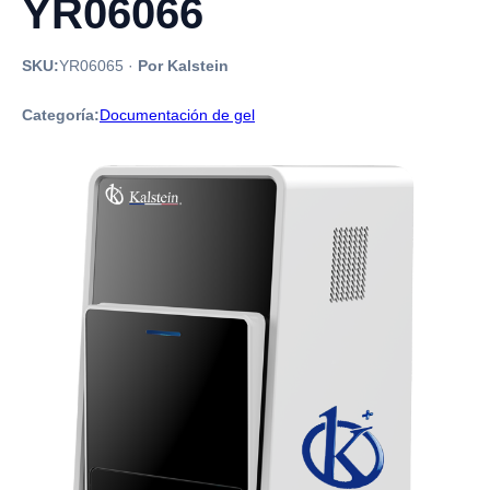
YR06066
SKU:
YR06065
·
Por Kalstein
Categoría:
Documentación de gel