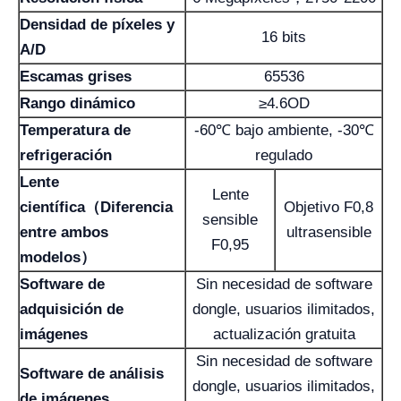
Densidad de píxeles y
16 bits
A/D
Escamas grises
65536
Rango dinámico
≥4.6OD
Temperatura de
-60℃ bajo ambiente, -30℃
refrigeración
regulado
Lente
Lente
científica（Diferencia
Objetivo F0,8
sensible
entre ambos
ultrasensible
F0,95
modelos）
Software de
Sin necesidad de software
adquisición de
dongle, usuarios ilimitados,
imágenes
actualización gratuita
Sin necesidad de software
Software de análisis
dongle, usuarios ilimitados,
de imágenes