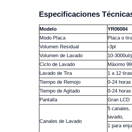
Especificaciones Técnica
Modelo
YR06084
Modo Placa
Placa o ti
Volumen Residual
‹3pl
Volumen de Lavado
10-3000ul/
Ciclo de Lavado
Máximo 99 
Lavado de Tira
1 a 12 tir
Tiempo de Remojo
0-24 horas
Tiempo de Agitado
0-24 horas
Pantalla
Gran LCD
5 canales, 
lavado,
Canales de Lavado
1 para enj