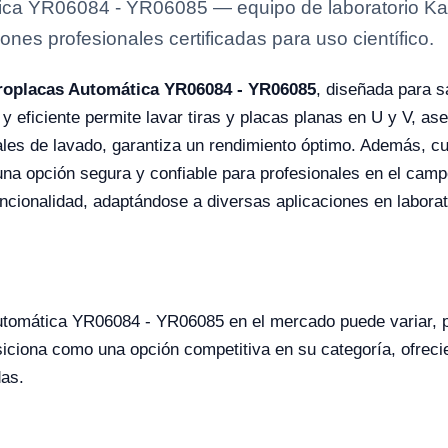
ca YR06084 - YR06085 — equipo de laboratorio Kals
ones profesionales certificadas para uso científico.
roplacas Automática YR06084 - YR06085
, diseñada para s
l y eficiente permite lavar tiras y placas planas en U y V, a
les de lavado, garantiza un rendimiento óptimo. Además, cu
n una opción segura y confiable para profesionales en el camp
cionalidad, adaptándose a diversas aplicaciones en laborat
Automática YR06084 - YR06085 en el mercado puede variar, 
iciona como una opción competitiva en su categoría, ofreci
das.