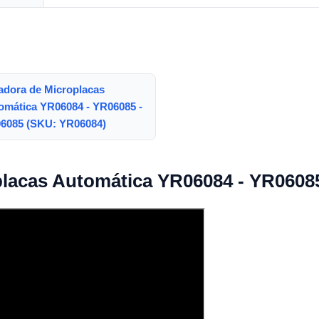
adora de Microplacas
omática YR06084 - YR06085 -
6085 (SKU: YR06084)
placas Automática YR06084 - YR0608