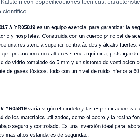
alstein con especificaciones técnicas, característ
científico.
817 // YR05819
es un equipo esencial para garantizar la se
orio y hospitales. Construida con un cuerpo principal de ac
rece una resistencia superior contra ácidos y álcalis fuerte
 que proporciona una alta resistencia química, prolongando s
le de vidrio templado de 5 mm y un sistema de ventilación co
te de gases tóxicos, todo con un nivel de ruido inferior a 60
 // YR05819
varía según el modelo y las especificaciones el
ad de los materiales utilizados, como el acero y la resina f
abajo seguro y controlado. Es una inversión ideal para labo
os más altos estándares de seguridad.