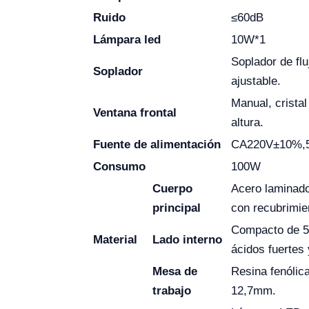
Ruido
≤60dB
Lámpara led
10W*1
Soplador de flu
Soplador
ajustable.
Manual, crista
Ventana frontal
altura.
Fuente de alimentación
CA220V±10%,5
Consumo
100W
Cuerpo
Acero laminado
principal
con recubrimie
Compacto de 5
Material
Lado interno
ácidos fuertes 
Mesa de
Resina fenólic
trabajo
12,7mm.