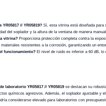
ses YR05817 // YR05819?
Sí, esta vitrina está diseñada para 
ocidad del soplador y la altura de la ventana de manera manu
a vitrina?
Proporciona protección completa contra la exposi
 materiales resistentes a la corrosión, garantizando un ento
 el funcionamiento?
El nivel de ruido es inferior a 60 dB, l
 de laboratorio YR05817 // YR05819
se destacan su robusta
ctos químicos agresivos. Además, el soplador ajustable y el 
odría considerarse elevado para laboratorios con presupues